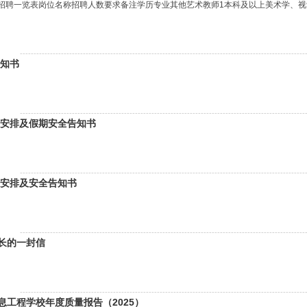
师招聘一览表岗位名称招聘人数要求备注学历专业其他艺术教师1本科及以上美术学、视觉
--------------------------------------------------------------------------------------------------------
告知书
--------------------------------------------------------------------------------------------------------
放假安排及假期安全告知书
--------------------------------------------------------------------------------------------------------
假安排及安全告知书
--------------------------------------------------------------------------------------------------------
长的一封信
--------------------------------------------------------------------------------------------------------
息工程学校年度质量报告（2025）