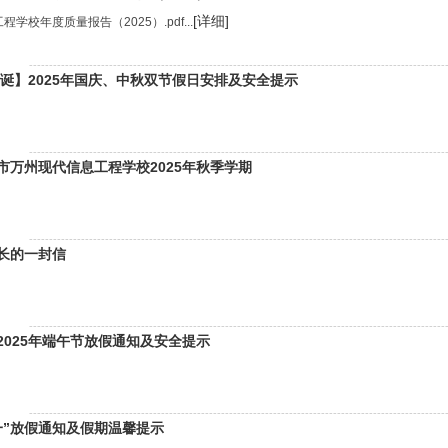
[详细]
校年度质量报告（2025）.pdf...
--------------------------------------------------------------------------------------------------------
华诞】2025年国庆、中秋双节假日安排及安全提示
--------------------------------------------------------------------------------------------------------
市万州现代信息工程学校2025年秋季学期
--------------------------------------------------------------------------------------------------------
长的一封信
--------------------------------------------------------------------------------------------------------
2025年端午节放假通知及安全提示
--------------------------------------------------------------------------------------------------------
一”放假通知及假期温馨提示